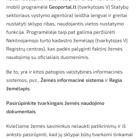
mobili programėlė
Geoportal.lt
(tvarkytojas VĮ Statybų
sektoriaus vystymo agentūra) leidžia lengvai ir greitai
nustatyti sklypo ribas, naudojantis vietos nustatymo
funkcija. Programėlėje taip pat galima peržiūrėti
Nekilnojamojo turto kadastro žemėlapį (tvarkytojas VĮ
Registrų centras), kas padės palyginti faktinį žemės
naudojimą su oficialiais duomenimis.
Be to, yra ir kitos patogios valstybinės informacinės
sistemos, pvz.,
Žemės informacinė sistema
ir
Regia
žemėlapis
.
Pasirūpinkite tvarkingais žemės naudojimo
dokumentais
Kviečiame žemės savininkus nelaukti patikrinimų ir iš
anksto pasirūpinti, kad jų sklypai būtų tvarkomi tinkamai