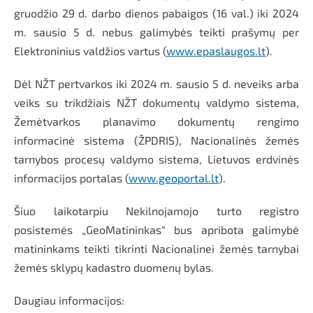
gruodžio 29 d. darbo dienos pabaigos (16 val.) iki 2024
m. sausio 5 d. nebus galimybės teikti prašymų per
Elektroninius valdžios vartus (
www.epaslaugos.lt
).
Dėl NŽT pertvarkos iki 2024 m. sausio 5 d. neveiks arba
veiks su trikdžiais NŽT dokumentų valdymo sistema,
Žemėtvarkos planavimo dokumentų rengimo
informacinė sistema (ŽPDRIS), Nacionalinės žemės
tarnybos procesų valdymo sistema, Lietuvos erdvinės
informacijos portalas (
www.geoportal.lt
).
Šiuo laikotarpiu Nekilnojamojo turto registro
posistemės „GeoMatininkas“ bus apribota galimybė
matininkams teikti tikrinti Nacionalinei žemės tarnybai
žemės sklypų kadastro duomenų bylas.
Daugiau informacijos: