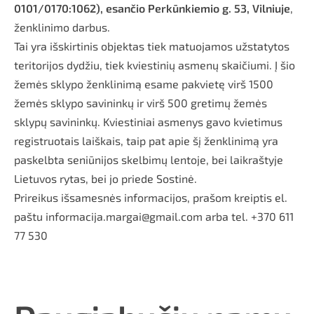
0101/0170:1062), esančio Perkūnkiemio g. 53, Vilniuje
,
ženklinimo darbus.
Tai yra išskirtinis objektas tiek matuojamos užstatytos
teritorijos dydžiu, tiek kviestinių asmenų skaičiumi. Į šio
žemės sklypo ženklinimą esame pakvietę virš 1500
žemės sklypo savininkų ir virš 500 gretimų žemės
sklypų savininkų. Kviestiniai asmenys gavo kvietimus
registruotais laiškais, taip pat apie šį ženklinimą yra
paskelbta seniūnijos skelbimų lentoje, bei laikraštyje
Lietuvos rytas, bei jo priede Sostinė.
Prireikus išsamesnės informacijos, prašom kreiptis el.
paštu informacija.margai@gmail.com arba tel. +370 611
77 530