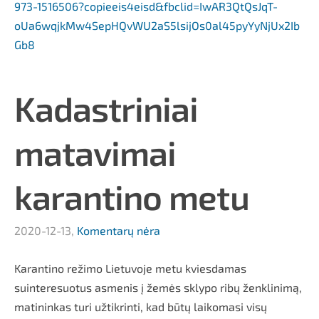
973-1516506?copieeis4eisd&fbclid=IwAR3QtQsJqT-
oUa6wqjkMw4SepHQvWU2aS5lsijOs0al45pyYyNjUx2Ib
Gb8
Kadastriniai
matavimai
karantino metu
2020-12-13,
Komentarų nėra
Karantino režimo Lietuvoje metu kviesdamas
suinteresuotus asmenis į žemės sklypo ribų ženklinimą,
matininkas turi užtikrinti, kad būtų laikomasi visų