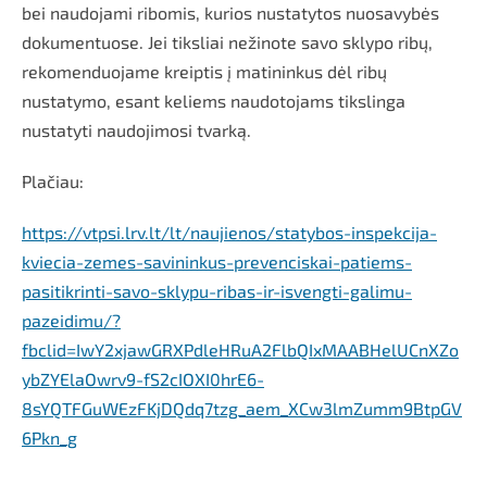
bei naudojami ribomis, kurios nustatytos nuosavybės
dokumentuose. Jei tiksliai nežinote savo sklypo ribų,
rekomenduojame kreiptis į matininkus dėl ribų
nustatymo, esant keliems naudotojams tikslinga
nustatyti naudojimosi tvarką.
Plačiau:
https://vtpsi.lrv.lt/lt/naujienos/statybos-inspekcija-
kviecia-zemes-savininkus-prevenciskai-patiems-
pasitikrinti-savo-sklypu-ribas-ir-isvengti-galimu-
pazeidimu/?
fbclid=IwY2xjawGRXPdleHRuA2FlbQIxMAABHelUCnXZo
ybZYElaOwrv9-fS2cIOXI0hrE6-
8sYQTFGuWEzFKjDQdq7tzg_aem_XCw3lmZumm9BtpGV
6Pkn_g