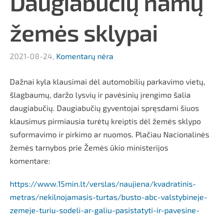
Daugiabučių namų
žemės sklypai
2021-08-24,
Komentarų nėra
Dažnai kyla klausimai dėl automobilių parkavimo vietų,
šlagbaumų, daržo lysvių ir pavėsinių įrengimo šalia
daugiabučių. Daugiabučių gyventojai spręsdami šiuos
klausimus pirmiausia turėtų kreiptis dėl žemės sklypo
suformavimo ir pirkimo ar nuomos. Plačiau Nacionalinės
žemės tarnybos prie Žemės ūkio ministerijos
komentare:
https://www.15min.lt/verslas/naujiena/kvadratinis-
metras/nekilnojamasis-turtas/busto-abc-valstybineje-
zemeje-turiu-sodeli-ar-galiu-pasistatyti-ir-pavesine-