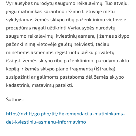
Vyriausybės nurodytų saugumo reikalavimų. Tuo atveju,
jeigu matininkas karantino režimo Lietuvoje metu
vykdydamas žemės sklypo ribų paženklinimo vietovėje
procedūras negali užtikrinti Vyriausybės nurodytų
saugumo reikalavimų, kviestinių asmenų į žemės sklypo
paženklinimą vietovėje galėtų nekviesti, tačiau
minėtiems asmenims registruotu laišku privalėtų
išsiųsti žemės sklypo ribų paženklinimo–parodymo akto
kopiją ir žemės sklypo plano fragmentą (ištrauką)
susipažinti ar galimoms pastaboms dėl žemės sklypo
kadastrinių matavimų pateikti.
Šaltinis:
http://nzt.lt/go.php/lit/Rekomendacija-matininkams-
del-kviestiniu-asmenu-informavimo